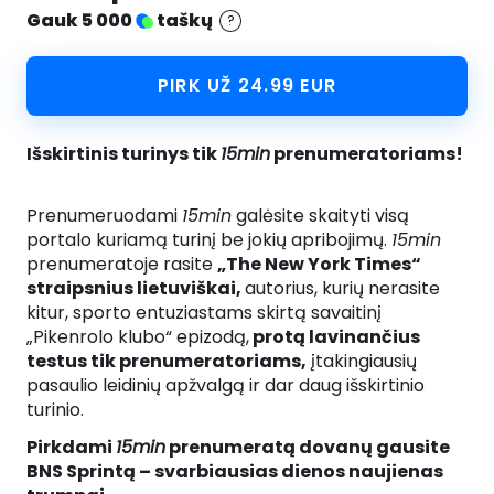
Software
Health
Gauk 5 000
taškų
See all shops
Travel
PIRK UŽ 24.99 EUR
Išskirtinis turinys tik
15min
prenumeratoriams!
Prenumeruodami
15min
galėsite skaityti visą
portalo kuriamą turinį be jokių apribojimų.
15min
prenumeratoje rasite
„The New York Times“
straipsnius lietuviškai,
autorius, kurių nerasite
kitur, sporto entuziastams skirtą savaitinį
„Pikenrolo klubo“ epizodą,
protą lavinančius
testus tik prenumeratoriams,
įtakingiausių
pasaulio leidinių apžvalgą ir dar daug išskirtinio
turinio.
Pirkdami
15min
prenumeratą dovanų gausite
BNS Sprintą – svarbiausias dienos naujienas