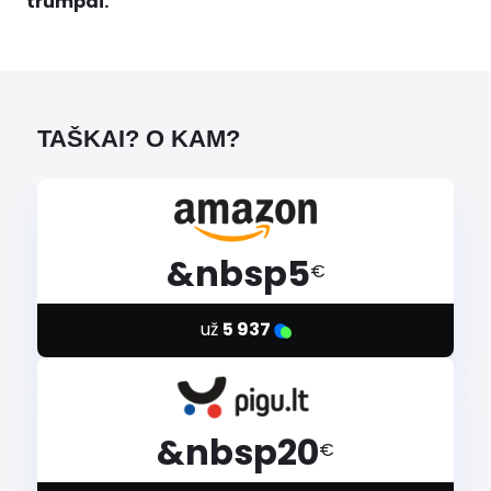
trumpai.
TAŠKAI? O KAM?
&nbsp5
€
už
5 937
&nbsp20
€