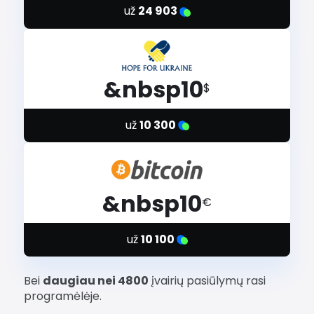
už
24 903
&nbsp10
$
už
10 300
&nbsp10
€
už
10 100
Bei
daugiau nei 4800
įvairių pasiūlymų rasi
programėlėje.